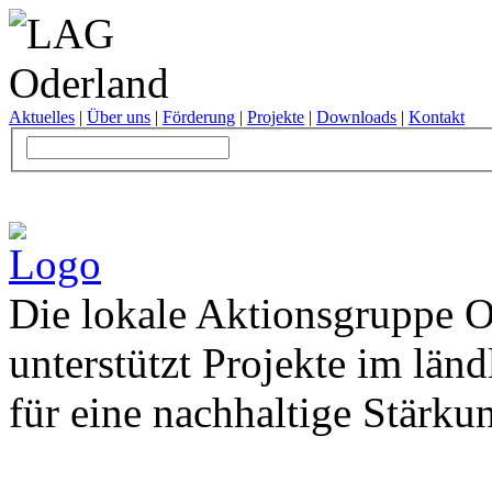
Aktuelles
|
Über uns
|
Förderung
|
Projekte
|
Downloads
|
Kontakt
Die lokale Aktionsgruppe O
unterstützt Projekte im län
für eine nachhaltige Stärku