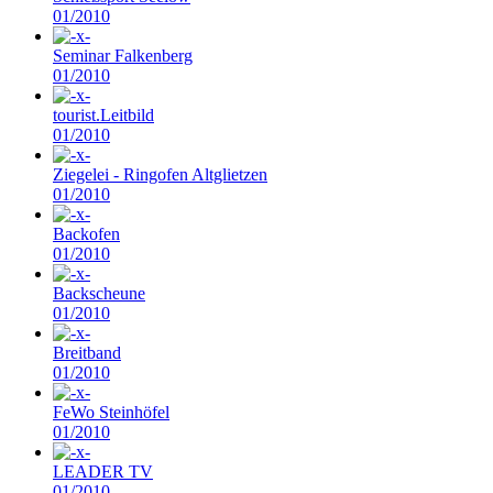
01/2010
Seminar Falkenberg
01/2010
tourist.Leitbild
01/2010
Ziegelei - Ringofen Altglietzen
01/2010
Backofen
01/2010
Backscheune
01/2010
Breitband
01/2010
FeWo Steinhöfel
01/2010
LEADER TV
01/2010