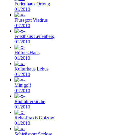
Ferienhaus Ortwig
01/2010
Flussgott Viadrus
01/2010
Forsthaus Leuenberg
01/2010
Hüfner-Haus
01/2010
Kulturhaus Lebus
01/2010
Minigolf
01/2010
Radfahrerkirche
01/2010
Reha-Praxis Golzow
01/2010
Schießsport Seelow