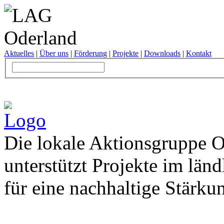
Aktuelles
|
Über uns
|
Förderung
|
Projekte
|
Downloads
|
Kontakt
Die lokale Aktionsgruppe O
unterstützt Projekte im län
für eine nachhaltige Stärku